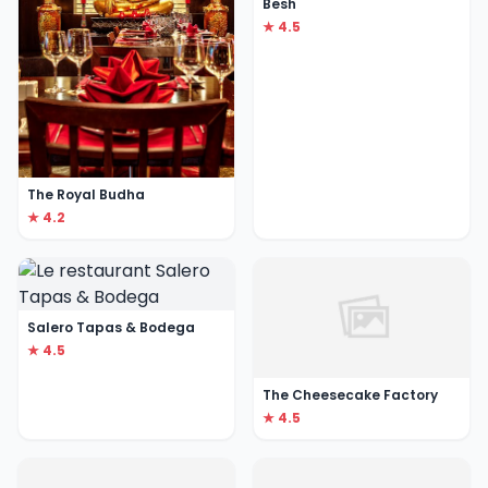
Besh
★ 4.5
The Royal Budha
★ 4.2
Salero Tapas & Bodega
★ 4.5
The Cheesecake Factory
★ 4.5