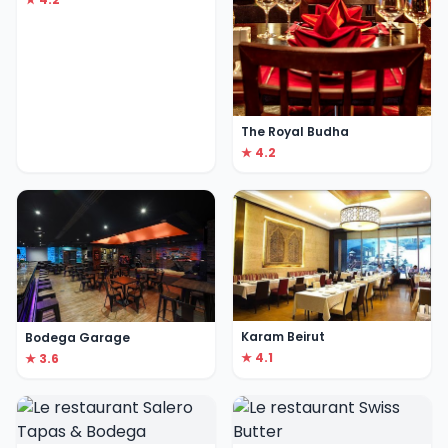
The Royal Budha
★ 4.2
Karam Beirut
Bodega Garage
★ 4.1
★ 3.6