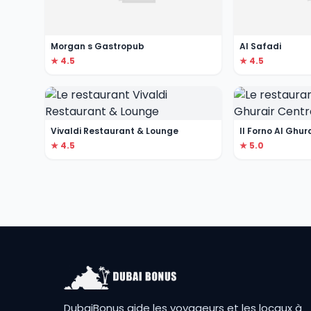
Morgan s Gastropub
Al Safadi
★ 4.5
★ 4.5
Vivaldi Restaurant & Lounge
Il Forno Al Ghur
★ 4.5
★ 5.0
DubaiBonus aide les voyageurs et les locaux à