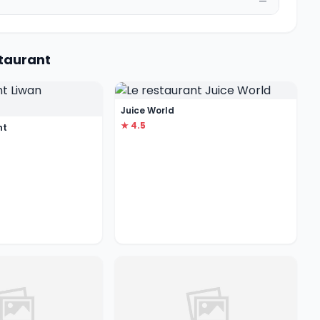
—
staurant
Juice World
★ 4.5
nt