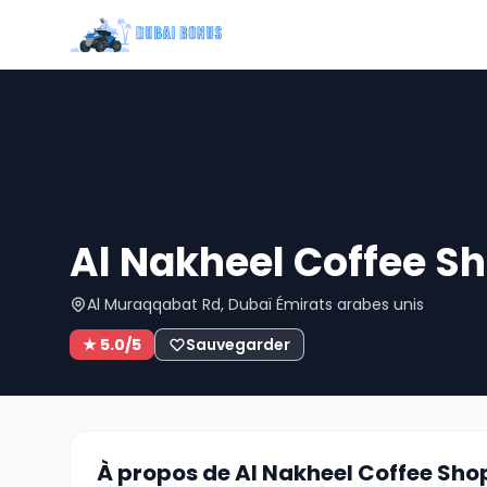
Al Nakheel Coffee S
Al Muraqqabat Rd, Dubaï Émirats arabes unis
★ 5.0/5
Sauvegarder
À propos de Al Nakheel Coffee Sho