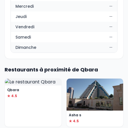
Mercredi
—
Jeudi
—
Vendredi
—
Samedi
—
Dimanche
—
Restaurants à proximité de Qbara
Qbara
★ 4.5
Asha s
★ 4.5