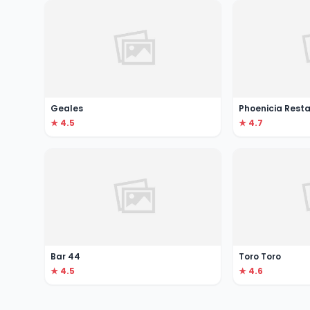
Geales
Phoenicia Resta
★ 4.5
★ 4.7
Bar 44
Toro Toro
★ 4.5
★ 4.6