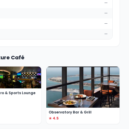
—
—
—
—
ture Café
ro & Sports Lounge
Observatory Bar & Grill
★ 4.5