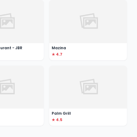
urant - JBR
Mazina
★ 4.7
Palm Grill
★ 4.5