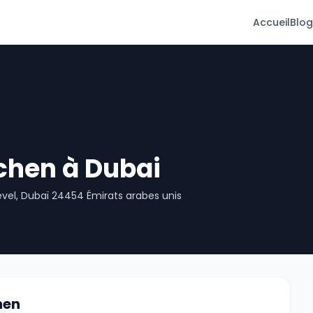
Accueil
Blog
chen à Dubai
evel, Dubaï 24454 Émirats arabes unis
hen