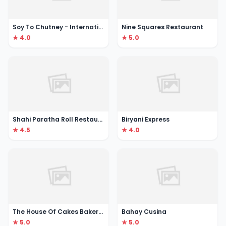
Soy To Chutney - International City
Nine Squares Restaurant
★ 4.0
★ 5.0
Shahi Paratha Roll Restaurant
Biryani Express
★ 4.5
★ 4.0
The House Of Cakes Bakery Dubai
Bahay Cusina
★ 5.0
★ 5.0