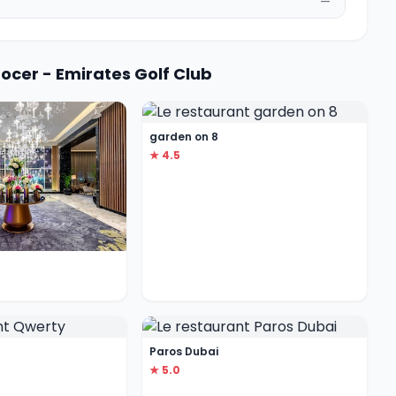
—
ocer - Emirates Golf Club
garden on 8
★ 4.5
Paros Dubai
★ 5.0