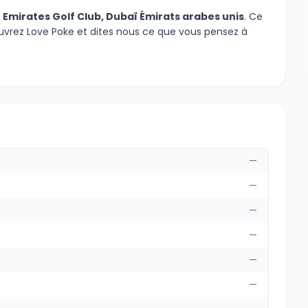
u
Emirates Golf Club, Dubaï Émirats arabes unis
. Ce
couvrez Love Poke et dites nous ce que vous pensez à
—
—
—
—
—
—