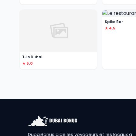
Spike Bar
★ 4.5
TJ s Dubai
★ 5.0
DubaiBonus aide les voyageurs et les locaux à