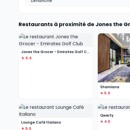
Dimanche
Restaurants à proximité de Jones the Gr
Jones the Grocer - Emirates Golf Club
★ 4.4
Shamiana
★ 5.0
Qwerty
★ 4.5
Lounge Cafè Italiano
★ 5.0