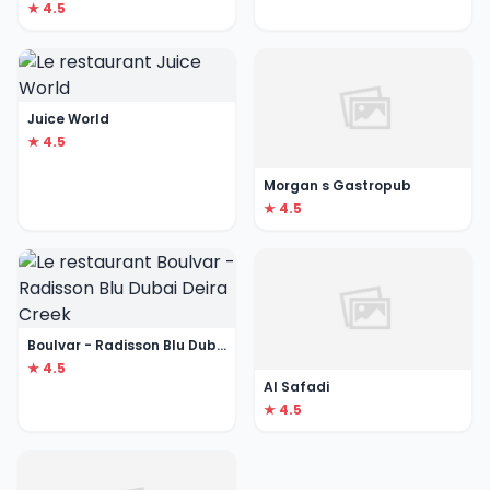
★ 4.5
Juice World
★ 4.5
Morgan s Gastropub
★ 4.5
Boulvar - Radisson Blu Dubai Deira Creek
★ 4.5
Al Safadi
★ 4.5