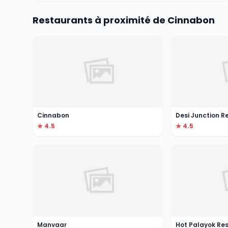
Restaurants à proximité de Cinnabon
Cinnabon
Desi Junction R
★ 4.5
★ 4.5
Manvaar
Hot Palayok Re