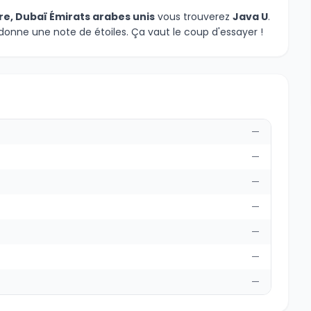
e, Dubaï Émirats arabes unis
vous trouverez
Java U
.
donne une note de étoiles. Ça vaut le coup d'essayer !
—
—
—
—
—
—
—