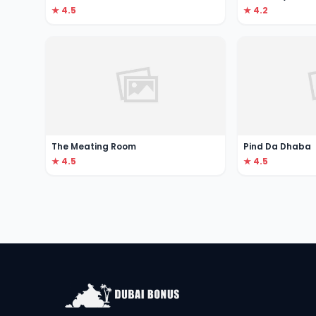
★ 4.5
★ 4.2
The Meating Room
Pind Da Dhaba
★ 4.5
★ 4.5